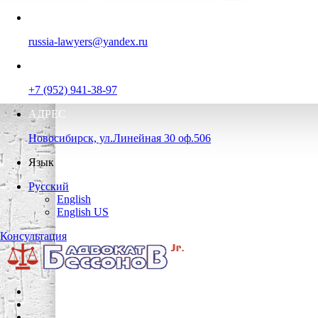
EMAIL
russia-lawyers@yandex.ru
ТЕЛЕФОН
+7 (952) 941-38-97
АДРЕС
Новосибирск, ул.Линейная 30 оф.506
Язык
Русский
English
English US
Консультация