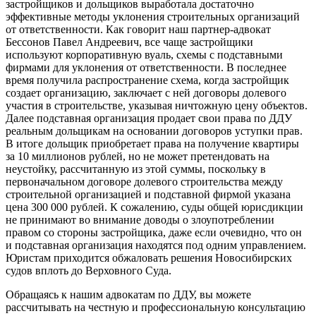
застройщиков и дольщиков выработала достаточно
эффективные методы уклонения строительных организаций
от ответственности. Как говорит наш партнер-адвокат
Бессонов Павел Андреевич, все чаще застройщики
используют корпоративную вуаль, схемы с подставными
фирмами для уклонения от ответственности. В последнее
время получила распространение схема, когда застройщик
создает организацию, заключает с ней договоры долевого
участия в строительстве, указывая ничтожную цену объектов.
Далее подставная организация продает свои права по ДДУ
реальным дольщикам на основании договоров уступки прав.
В итоге дольщик приобретает права на получение квартиры
за 10 миллионов рублей, но не может претендовать на
неустойку, рассчитанную из этой суммы, поскольку в
первоначальном договоре долевого строительства между
строительной организацией и подставной фирмой указана
цена 300 000 рублей. К сожалению, суды общей юрисдикции
не принимают во внимание доводы о злоупотреблении
правом со стороны застройщика, даже если очевидно, что он
и подставная организация находятся под одним управлением.
Юристам приходится обжаловать решения Новосибирских
судов вплоть до Верховного Суда.
Обращаясь к нашим адвокатам по ДДУ, вы можете
рассчитывать на честную и профессиональную консультацию