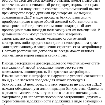
расторгли свой договор долевого участия, имеют право быть
включенными в специальный реестр кредиторов, а их права
требования о получении в собственность помещений имеют
преимущество перед другими кредиторами. Дольщики,
сохранившие ДДУ в ходе процедур банкротства смогут
приобрести долю в праве общей долевой собственности на
незавершенный строительством многоквартирный дом
пропорционально площади полагающихся им помещений. В
дальнейшем они могут своими силами завершить
строительство дома, создав жилищно-строительный
кооператив, либо продать свои доли в недостроенном доме
заинтересованному в завершении строительства застройщику.
Поэтому расторжение договора не всегда может являться
оптимальной мерой защиты своих прав.
Иногда расторжение договора долевого участия может стать
вынужденной мерой, поскольку иначе отсутствует
возможность инициировать банкротство застройщика.
Взыскание пени и штрафов за нарушение условий соглашения
по ДДУ не является поводом для начала процедуры
банкротства. В некоторых случаях,
юристы по спорам
с ДДУ
находят обходные пути для инициации банкротства. Одним из
вариантов может стать вступление в альянс с поставщиками
материалов для неплатежеспособного застройщика, другим –
формирование задолженности у должника в виде возмещения