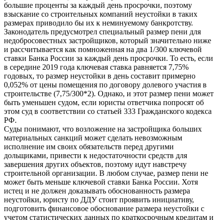
большие проценты за каждый день просрочки, поэтому
взыскание со строительных компаний неустойки в таких
размерах приводило бы их к неминуемому банкротству.
Законодатель предусмотрел специальный размер пени для
недобросовестных застройщиков, который значительно ниже
и рассчитывается как помноженная на два 1/300 ключевой
ставки Банка России за каждый день просрочки. То есть, если
в середине 2019 года ключевая ставка равняется 7,75%
годовых, то размер неустойки в день составит примерно
0,052% от цены помещения по договору долевого участия в
строительстве (7,75/300*2). Однако, и этот размер пени может
быть уменьшен судом, если юристы ответчика попросят об
этом суд в соответствии со статьей 333 Гражданского кодекса
РФ.
Суды понимают, что возложение на застройщика больших
материальных санкций может сделать невозможным
исполнение им своих обязательств перед другими
дольщиками, привести к недостаточности средств для
завершения других объектов, поэтому идут навстречу
строительной организации. В любом случае, размер пени не
может быть меньше ключевой ставки Банка России. Хотя
истец и не должен доказывать обоснованность размера
неустойки, юристу по ДДУ стоит проявить инициативу,
подготовить финансовое обоснование размера неустойки с
учетом статистических данных по краткосрочным кредитам и